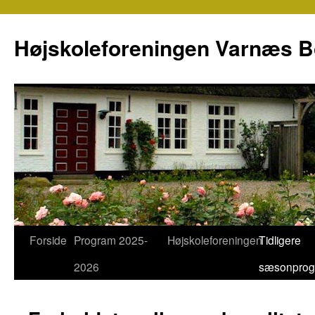
Højskoleforeningen Varnæs 
Forside
Program 2025-
Højskoleforeningen
Tidligere
Hop
2026
sæsonpro
til
indhold