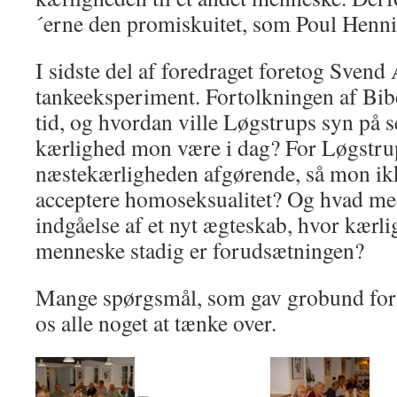
´erne den promiskuitet, som Poul Hennin
I sidste del af foredraget foretog Svend
tankeeksperiment. Fortolkningen af Bib
tid, og hvordan ville Løgstrups syn på s
kærlighed mon være i dag? For Løgstru
næstekærligheden afgørende, så mon ikk
acceptere homoseksualitet? Og hvad me
indgåelse af et nyt ægteskab, hvor kærlig
menneske stadig er forudsætningen?
Mange spørgsmål, som gav grobund for 
os alle noget at tænke over.