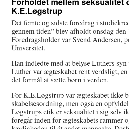
Forholdet mellem seksualitet 
K.E.Løgstrup
Det femte og sidste foredrag i studiek
gennem tiden” blev afholdt onsdag den
Foredragsholder var Svend Andersen, p
Universitet.
Han indledte med at belyse Luthers syn 
Luther var ægteskabet rent verdsligt, e
det formål at sætte børn i verden.
For K.E.Løgstrup var ægteskabet ikke b
skabelsesordning, men også en opfyldels
Løgstrups etik er seksualitet i sig selv i
foregår inden for ægteskabets rammer o
kærligheden til ét andet menneske. Derfo