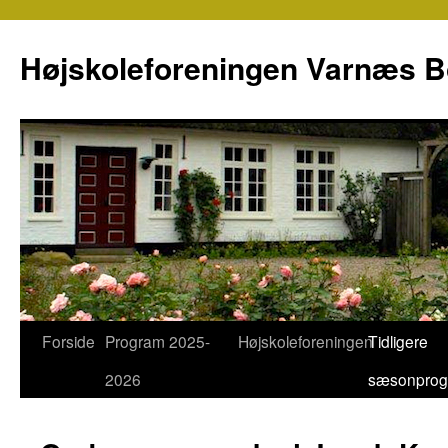
Højskoleforeningen Varnæs 
Forside
Program 2025-
Højskoleforeningen
Tidligere
Hop
2026
sæsonpro
til
indhold