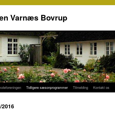
gen Varnæs Bovrup
koleforeningen
Tidligere sæsonprogrammer
Tilmelding
Kontakt os
5/2016