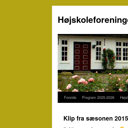
Højskoleforenin
Forside
Program 2025-2026
Højs
Hop
til
Klip fra sæsonen 201
indhold