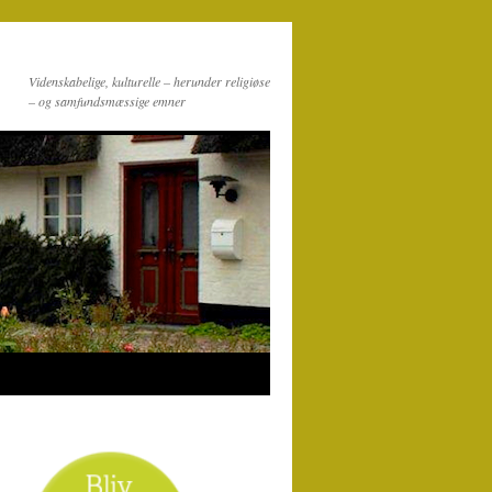
Videnskabelige, kulturelle – herunder religiøse
– og samfundsmæssige emner